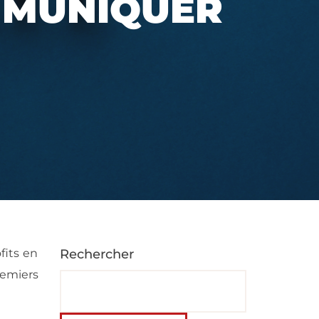
MMUNIQUER
fits en
Rechercher
emiers