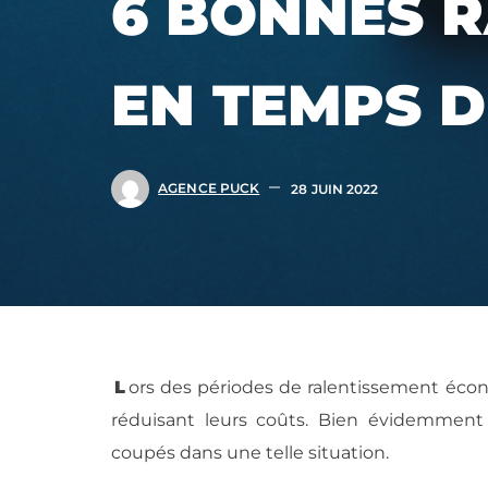
6 BONNES 
EN TEMPS D
AGENCE PUCK
28 JUIN 2022
L
ors des périodes de ralentissement écono
réduisant leurs coûts. Bien évidemmen
coupés dans une telle situation.