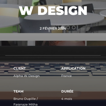
W DESIGN
2 FÉVRIER 2024
CLIENT
APPLICATION
Alpha W Design
France
TEAM
DURÉE
Bruno Dupille /
4 mois
Faranaze Mitha