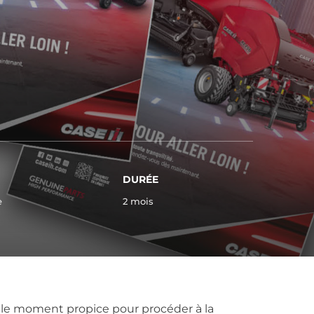
DURÉE
e
2 mois
st le moment propice pour procéder à la