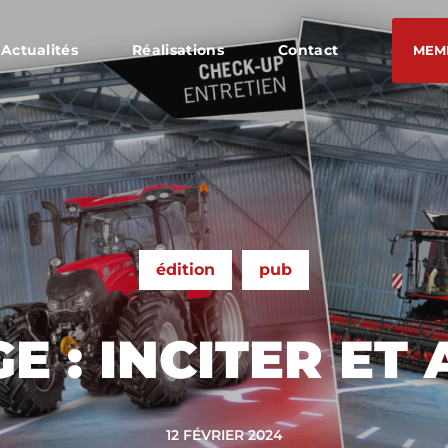
Actualités
Réalisations
Contact
MEM
édition
pub
E : INCITER ET 
12 FÉVRIER 2024