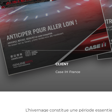
CLIENT
Case IH France
L’hivernage constitue une période essentiel