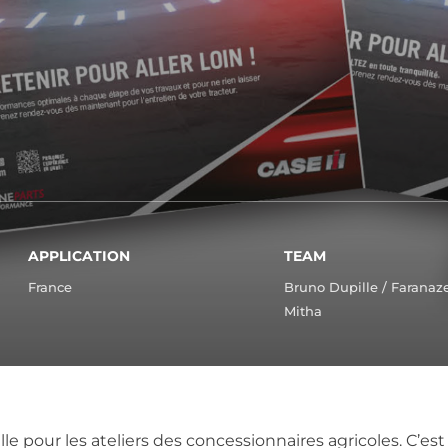
APPLICATION
TEAM
France
Bruno Dupille / Faranaz
Mitha
le pour les ateliers des concessionnaires agricoles. C’e