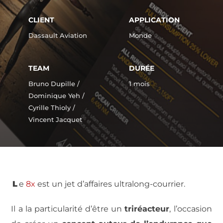
CLIENT
APPLICATION
Dassault Aviation
Monde
TEAM
DURÉE
Bruno Dupille /
1 mois
Dominique Yeh /
Cyrille Thioly /
Vincent Jacquet
L
e
8x
est un jet d’affaires ultralong-courrier.
Il a la particularité d’être un
triréacteur
, l
’occasion