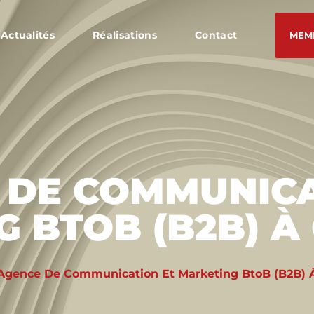
Actualités
Réalisations
Contact
MEM
 DE COMMUNICA
 BTOB (B2B) 
Agence De Communication Et Marketing BtoB (B2B) 