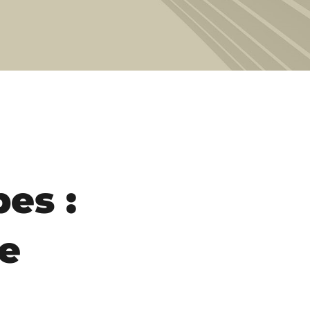
es :
re