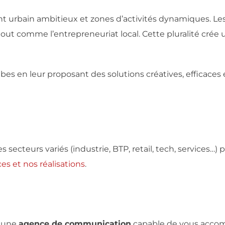
urbain ambitieux et zones d’activités dynamiques. Les s
, tout comme l’entrepreneuriat local. Cette pluralité cré
 en leur proposant des solutions créatives, efficaces e
ecteurs variés (industrie, BTP, retail, tech, services…) p
s et nos réalisations
.
z une
agence de communication
capable de vous accom